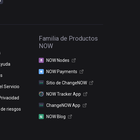
Familia de Productos
NOW
s
NOW Nodes
Ayuda
NOW Payments
os
Sitio de ChangeNOW
l Servicio
NOW Tracker App
Privacidad
ChangeNOW App
 de riesgos
NOW Blog