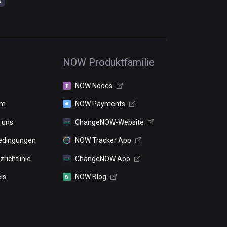
NOW Produktfamilie
NOW Nodes
um
NOW Payments
 uns
ChangeNOW-Website
edingungen
NOW Tracker App
richtlinie
ChangeNOW App
is
NOW Blog