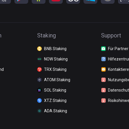
n
Staking
Support
BNB Staking
Für Partner
NOW Staking
Hilfezentr
nd
TRX Staking
Kontaktiere
ATOM Staking
Nutzungsb
SOL Staking
Datenschutz
XTZ Staking
Risikohinwe
ADA Staking