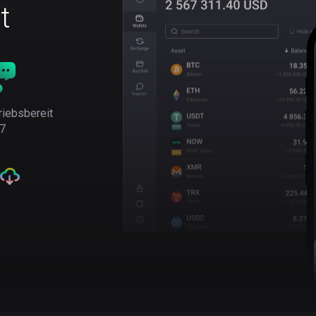
t
riebsbereit
7