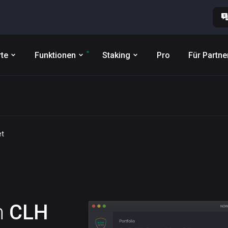
te
Funktionen
Staking
Pro
Für Partne
et
n
CLH