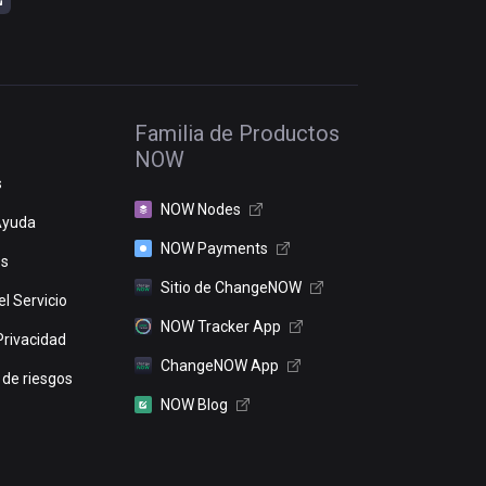
Familia de Productos
NOW
s
NOW Nodes
Ayuda
NOW Payments
os
Sitio de ChangeNOW
l Servicio
NOW Tracker App
Privacidad
ChangeNOW App
 de riesgos
NOW Blog