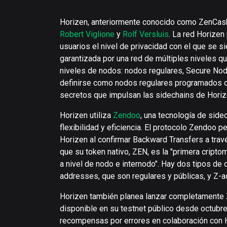
Horizen, anteriormente conocido como ZenCash,
Robert Viglione
y
Rolf Versluis
. La red Horizen 
usuarios el nivel de privacidad con el que se 
garantizada por una red de múltiples niveles q
niveles de nodos: nodos regulares, Secure N
definirse como nodos regulares programados c
secretos que impulsan las sidechains de Horiz
Horizen utiliza
Zendoo
, una tecnología de sid
flexibilidad y eficiencia. El protocolo Zendoo
Horizen al confirmar Backward Transfers a travé
que su token nativo, ZEN, es la "primera crip
a nivel de nodo e internodo". Hay dos tipos de
addresses, que son regulares y públicas, y Z-
Horizen también planea lanzar completamente
disponible en su testnet público desde octubre
recompensas por errores en colaboración con 