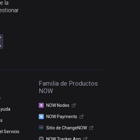
e la
estionar
Familia de Productos
NOW
s
NOW Nodes
Ayuda
NOW Payments
os
Sitio de ChangeNOW
l Servicio
NOW Tracker App