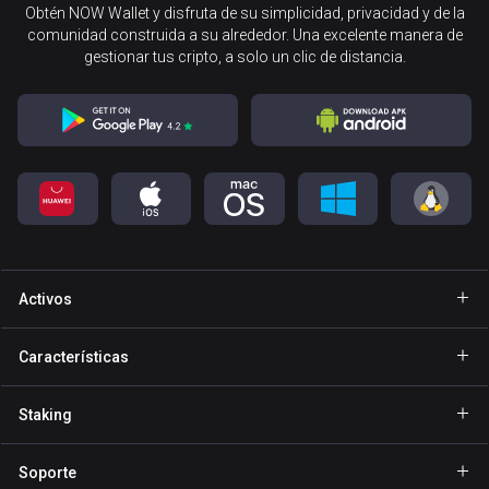
Obtén NOW Wallet y disfruta de su simplicidad, privacidad y de la
comunidad construida a su alrededor. Una excelente manera de
gestionar tus cripto, a solo un clic de distancia.
Activos
Cartera Bitcoin
Características
Cartera Ethereum
Explore
Staking
Cartera Binance Coin
GasFree
Staking de BNB
Cartera Tether
Soporte
Envío privado