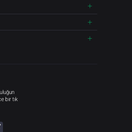
luluğun
e bir tık