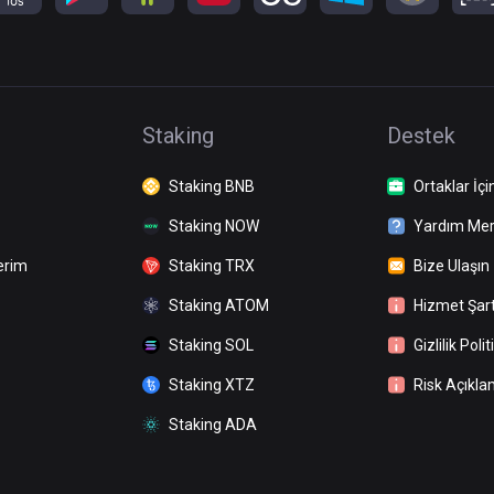
Staking
Destek
Staking BNB
Ortaklar İçi
Staking NOW
Yardım Mer
erim
Staking TRX
Bize Ulaşın
Staking ATOM
Hizmet Şart
Staking SOL
Gizlilik Polit
Staking XTZ
Risk Açıkla
Staking ADA