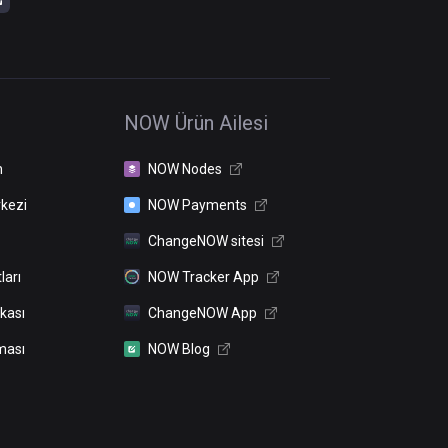
NOW Ürün Ailesi
n
NOW Nodes
kezi
NOW Payments
ChangeNOW sitesi
ları
NOW Tracker App
ikası
ChangeNOW App
ması
NOW Blog