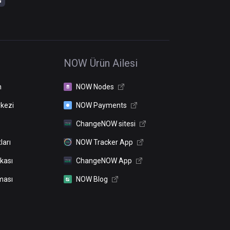
NOW Ürün Ailesi
n
NOW Nodes
kezi
NOW Payments
ChangeNOW sitesi
ları
NOW Tracker App
ikası
ChangeNOW App
ması
NOW Blog