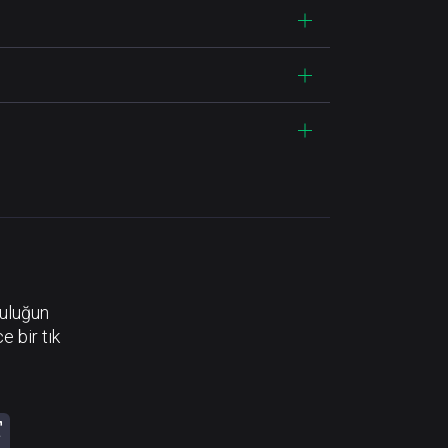
luluğun
e bir tık