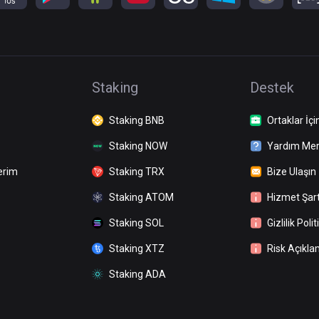
Staking
Destek
Staking BNB
Ortaklar İçi
Staking NOW
Yardım Mer
erim
Staking TRX
Bize Ulaşın
Staking ATOM
Hizmet Şart
Staking SOL
Gizlilik Polit
Staking XTZ
Risk Açıkla
Staking ADA