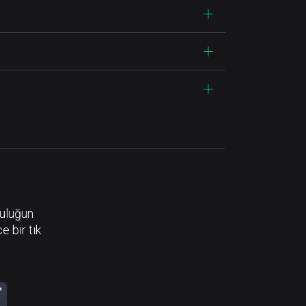
luluğun
e bir tık