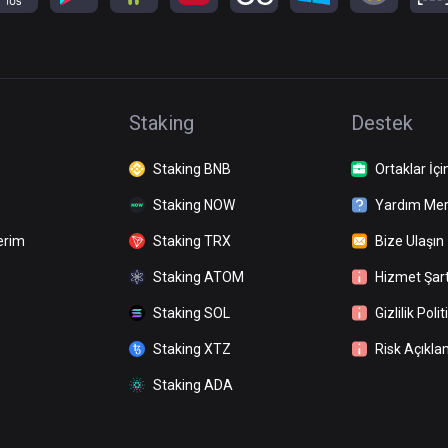
Staking
Destek
Staking BNB
Ortaklar İçi
Staking NOW
Yardım Mer
erim
Staking TRX
Bize Ulaşın
Staking ATOM
Hizmet Şart
Staking SOL
Gizlilik Polit
Staking XTZ
Risk Açıkla
Staking ADA