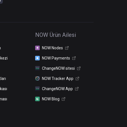
NOW Ürün Ailesi
n
NOW Nodes
kezi
NOW Payments
ChangeNOW sitesi
ları
NOW Tracker App
ikası
ChangeNOW App
ması
NOW Blog