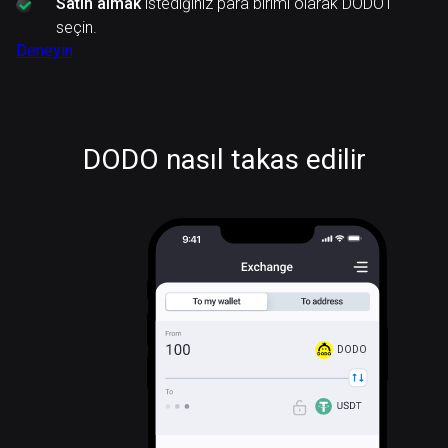
Satın almak
istediğiniz para birimi olarak DODO'ı
seçin.
Deneyin
DODO nasıl takas edilir
DODO