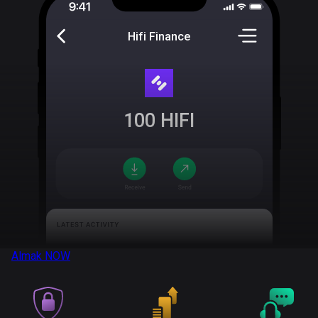
Hifi Finance
100
HIFI
Almak
NOW