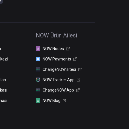
NOW Ürün Ailesi
n
NOW Nodes
kezi
NOW Payments
ChangeNOW sitesi
ları
NOW Tracker App
ikası
ChangeNOW App
ması
NOW Blog