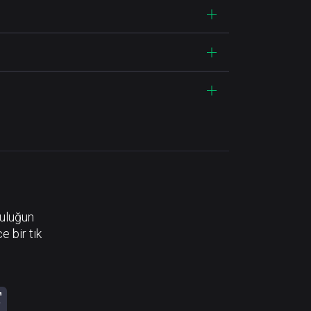
luluğun
e bir tık