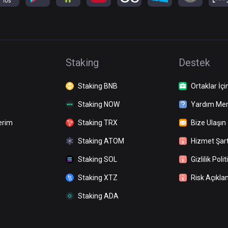
Staking
Destek
Staking BNB
Ortaklar İçi
Staking NOW
Yardım Mer
erim
Staking TRX
Bize Ulaşın
Staking ATOM
Hizmet Şart
Staking SOL
Gizlilik Polit
Staking XTZ
Risk Açıkla
Staking ADA