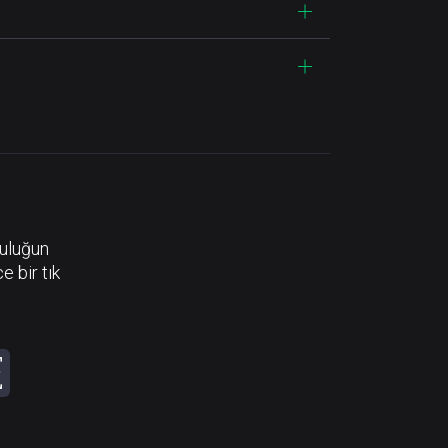
luluğun
e bir tık