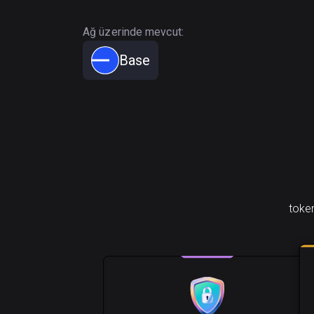
Ağ üzerinde mevcut:
Base
token