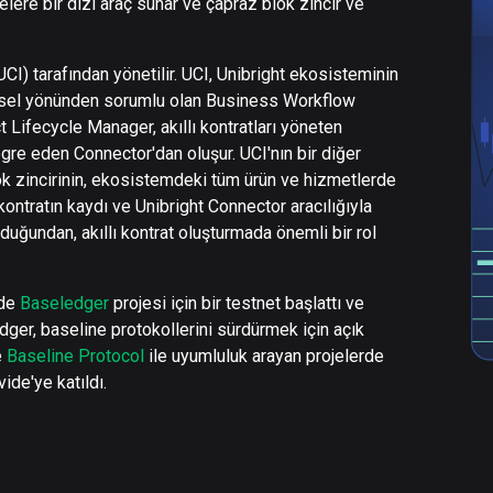
melere bir dizi araç sunar ve çapraz blok zincir ve
UCI) tarafından yönetilir. UCI, Unibright ekosisteminin
 görsel yönünden sorumlu olan Business Workflow
 Lifecycle Manager, akıllı kontratları yöneten
gre eden Connector'dan oluşur. UCI'nın bir diğer
lok zincirinin, ekosistemdeki tüm ürün ve hizmetlerde
ı kontratın kaydı ve Unibright Connector aracılığıyla
lduğundan, akıllı kontrat oluşturmada önemli bir rol
nde
Baseledger
projesi için bir testnet başlattı ve
dger, baseline protokollerini sürdürmek için açık
e
Baseline Protocol
ile uyumluluk arayan projelerde
ide'ye katıldı.