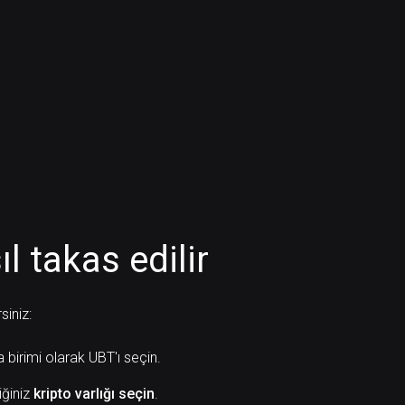
l takas edilir
siniz:
a birimi olarak UBT'ı seçin.
iğiniz
kripto varlığı seçin
.