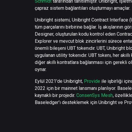
Schmidt
tarafından tanıtılmıştır. Unibright, işlet
çapraz sistem bağlantıları oluşturmayı amaçlar.
Unibright sistemi, Unibright Contract Interface (
tüm parçalarını birbirine bağlar. İş akışlarının
Designer, oluşturulan kodu kontrol eden Contract
Explorer ve mevcut blok zincirlerini sürece ente
önemli bileşeni UBT tokenıdır. UBT, Unibright b
uygulanan utility tokenıdır. UBT tokenı, her akıll
diğer akıllı kontratlara bağlanması için gerekli o
oynar.
Eylül 2021'de Unibright,
Provide
ile işbirliği içi
2022 için bir mainnet lansmanı planlıyor. Basele
kaynaklı bir projedir.
ConsenSys Mesh
, özellikl
Baseledger'ı desteklemek için Unibright ve Prov