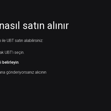
nasıl satın alınır
le UBT satın alabilirsiniz:
rak UBT'ı seçin.
i belirleyin
.
na gönderiyorsanız alıcının