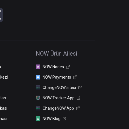
NOW Ürün Ailesi
n
NOW Nodes
kezi
NOW Payments
ChangeNOW sitesi
ları
NOW Tracker App
ikası
ChangeNOW App
ması
NOW Blog