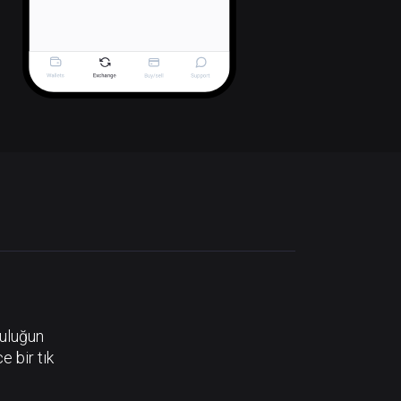
luluğun
e bir tık