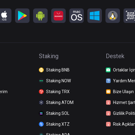
Staking
Destek
Staking BNB
Ortaklar İçi
Staking NOW
Yardım Mer
erim
Staking TRX
Bize Ulaşın
Staking ATOM
Hizmet Şart
Staking SOL
Gizlilik Polit
Staking XTZ
Risk Açıkla