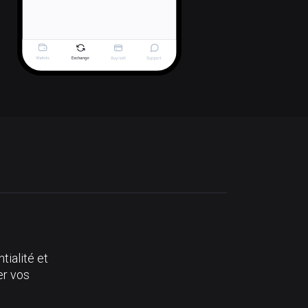
tialité et
er vos