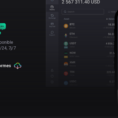
ponible
/24, 7j/7
formes