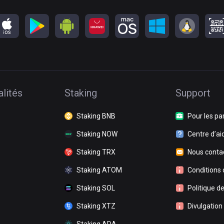
lités
Staking
Support
Staking BNB
Pour les pa
Staking NOW
Centre d’ai
Staking TRX
Nous conta
Staking ATOM
Conditions d
Staking SOL
Politique de
Staking XTZ
Divulgation