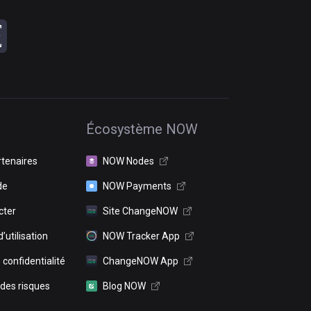
Écosystème NOW
rtenaires
NOW Nodes
de
NOW Payments
cter
Site ChangeNOW
’utilisation
NOW Tracker App
 confidentialité
ChangeNOW App
 des risques
Blog NOW