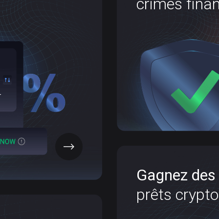
crimes finan
s directement dans NOW
geNOW Exchange. Recevez
Grâce au service AML,
fectuée. Vous pouvez le
sont liés à des fon
 simplement l’accumuler !
OBTENIR L’APP
Gagnez des 
avec de
prêts crypto 