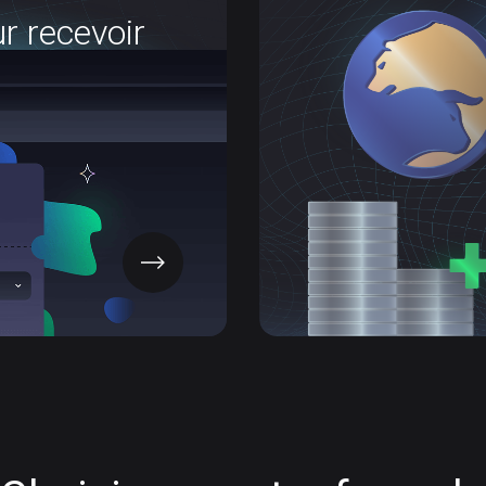
onnelle
Page
Obtenez un prêt c
r recevoir
des cryptos
ilement vos adresses et
 fiat. Possédez vraiment
vos actifs dans le Web3.
OBTENIR L’APP