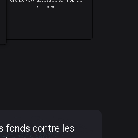
ordinateur
s fonds
es
Protégez vos fonds
contre les