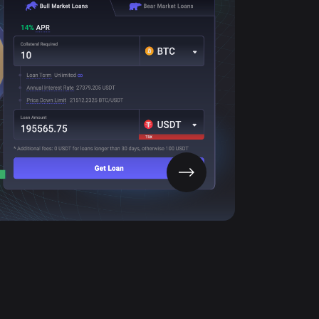
rypto instantané pour tirer un maximum de
profit de vos actifs.
Durée de prêt illimitée
Aucun paiement mensuel d’intérêts
Protection des fonds
LTV et APR fixes
OBTENIR L’APP