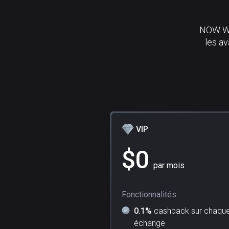
NOW Wal
les a
VIP
$
0
par mois
Fonctionnalités
0.1%
cashback sur chaqu
échange