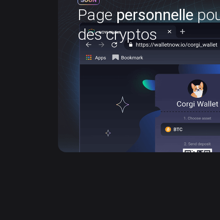
pour recevoir
pers
Page
personnelle
pou
des cryptos
Votre propre page web pour partager fac
recevoir des paiements en crypto ou en