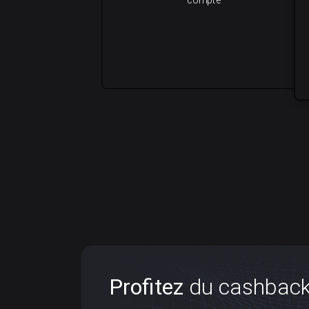
Profitez
du cashbac
du cash