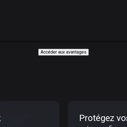
Accéder aux avantages
k
back
Profitez
Protégez vo
contre l