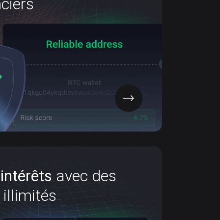
ciers
crimes financiers
 vous pouvez vérifier si des portefeuilles
ds illégaux. Cela vous aide à sécuriser vos
actifs face aux arnaques.
OBTENIR L’APP
intérêts
s
Gagnez des intérêts
avec des
illimités
prêts crypto illimités