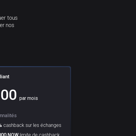
e
uer tous
er nos
liant
100
par mois
nnalités
%
cashback sur les échanges
000 NOW
limite de cashback