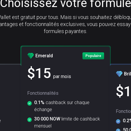
Choisissez votre formul
let est gratuit pour tous. Mais si vous souhaitez débloq
vantages et fonctionnalités exclusives, vous pouvez essay
formules payantes.
Emerald
Populaire
$
15
Bril
par mois
$
Fonctionnalités
0.1%
cashback sur chaque
échange
Fonctio
30 000 NOW
limite de cashback
e
0.2
mensuel
50 