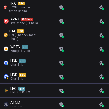
TRX
BSC
TRON (Binance
Smart Chain)
AVAX
C-CHAIN
Avalanche (C-Chain)
DAI
BSC
Dai (Binance Smart
Chain)
WBTC
ETH
Wrapped Bitcoin
LINK
ETH
Chainlink
LINK
BSC
Chainlink
LEO
ETH
UNUS SED LEO
ATOM
Cosmos