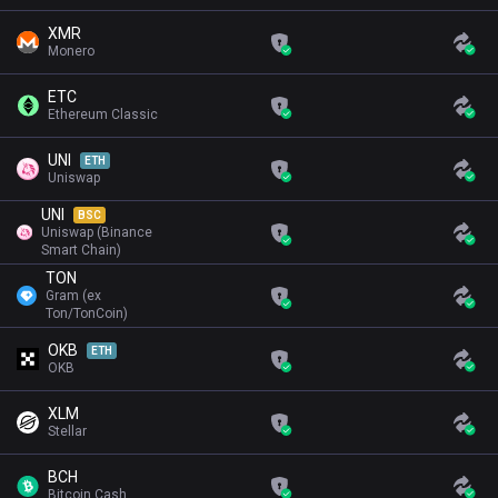
XMR
Monero
ETC
Ethereum Classic
UNI
ETH
Uniswap
UNI
BSC
Uniswap (Binance
Smart Chain)
TON
Gram (ex
Ton/TonCoin)
OKB
ETH
OKB
XLM
Stellar
BCH
Bitcoin Cash