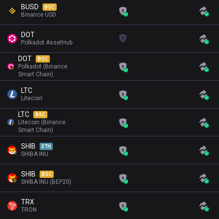
BUSD
BSC
Binance USD
DOT
Polkadot AssetHub
DOT
BSC
Polkadot (Binance
Smart Chain)
LTC
Litecoin
LTC
BSC
Litecoin (Binance
Smart Chain)
SHIB
ETH
SHIBA INU
SHIB
BSC
SHIBA INU (BEP20)
TRX
TRON