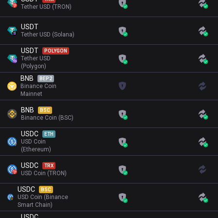
Tether USD (TRON)
USDT
Tether USD (Solana)
USDT
POLYGON
Tether USD
(Polygon)
BNB
BEP2
Binance Coin
Mainnet
BNB
BSC
Binance Coin (BSC)
USDC
ETH
USD Coin
(Ethereum)
USDC
TRX
USD Coin (TRON)
USDC
BSC
USD Coin (Binance
Smart Chain)
USDC