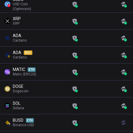
USD Coin
(Optimism)
XRP
XRP
ADA
Cardano
ADA
BSC
Cardano
MATIC
ETH
Matic (ERC20)
DOGE
Dogecoin
SOL
Solana
BUSD
ETH
Binance USD