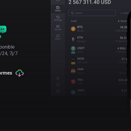
ponible
/24, 7j/7
formes