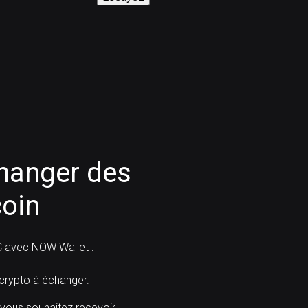
anger des
oin
 avec NOW Wallet :
ypto à échanger.
 vous souhaitez recevoir.