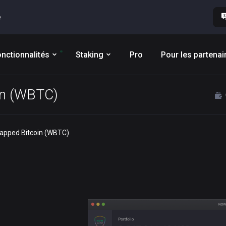
e
nctionnalités
Staking
Pro
Pour les partenai
oin (WBTC)
rapped Bitcoin (WBTC)