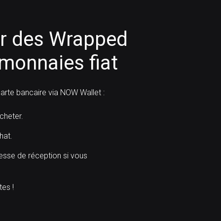
r des Wrapped
 monnaies fiat
rte bancaire via NOW Wallet :
heter.
hat.
resse de réception si vous
es !