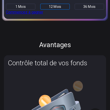
1 Mois
12 Mois
36 Mois
Commencez à gagner
Avantages
Contrôle total de vos fonds
Contrôle total de vos fonds
Avec NOW Wallet, votre ADA est stocké en toute
sécurité et ne peut être accessible que par vous. En
tant que service non-custodial, nous ne conservons
pas vos fonds. Ils sont gardés sur votre appareil et
uniquement sur celui-ci.