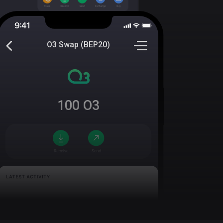
O3 Swap (BEP20)
100
O3