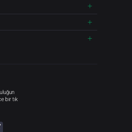
luluğun
e bir tık