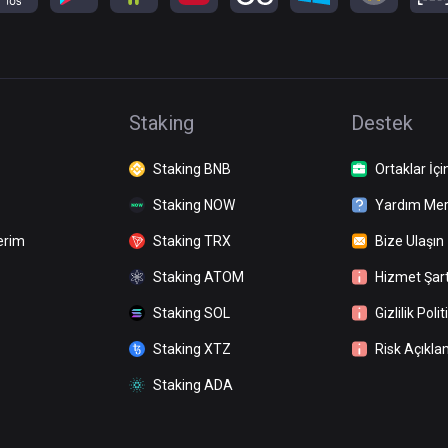
Staking
Destek
Staking BNB
Ortaklar İçi
Staking NOW
Yardım Mer
erim
Staking TRX
Bize Ulaşın
Staking ATOM
Hizmet Şart
Staking SOL
Gizlilik Polit
Staking XTZ
Risk Açıkla
Staking ADA