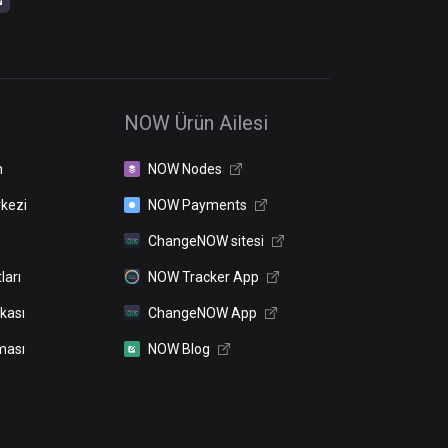
NOW Ürün Ailesi
n
NOW Nodes
kezi
NOW Payments
ChangeNOW sitesi
ları
NOW Tracker App
ikası
ChangeNOW App
ması
NOW Blog