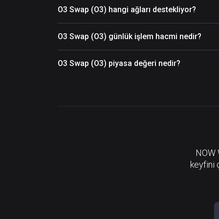
O3 Swap (O3) hangi ağları destekliyor?
O3 Swap (O3) günlük işlem hacmi nedir?
O3 Swap (O3) piyasa değeri nedir?
NOW Wa
keyfini 