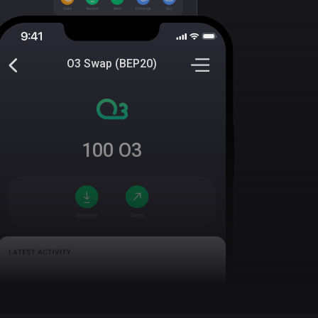
O3 Swap (BEP20)
100
O3