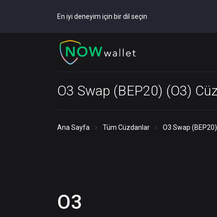
En iyi deneyim için bir dil seçin
O3 Swap (BEP20) (O3) Cüz
Ana Sayfa
Tüm Cüzdanlar
O3 Swap (BEP20)
O3