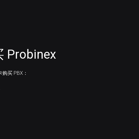
robinex
卡购买 PBX：
。