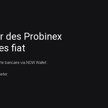
 des Probinex
s fiat
e bancaire via NOW Wallet :
eter.