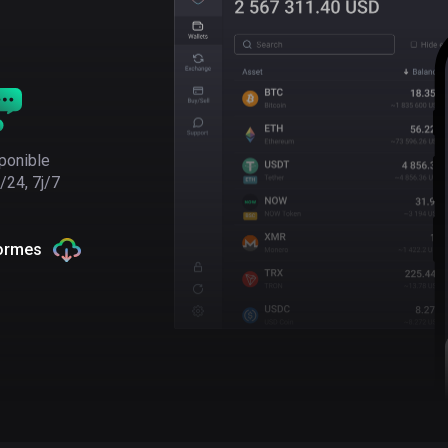
ponible
/24, 7j/7
formes