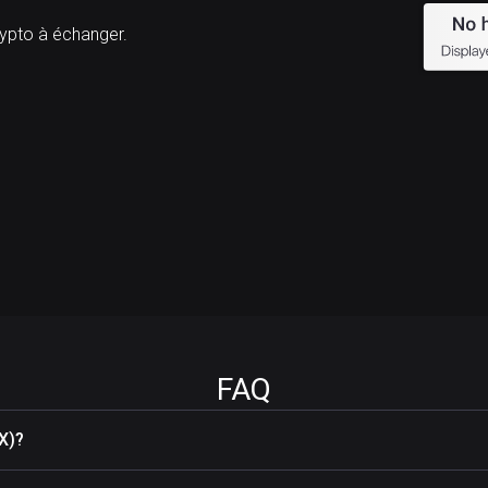
pto à échanger.
FAQ
X)?