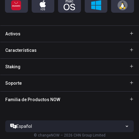
Activos
Cartera Bitcoin
Características
Cartera Ethereum
Explore
Staking
Cartera Binance Coin
GasFree
Staking de BNB
Cartera Tether
Soporte
Envío privado
Staking de NOW
Cartera Solana
Para Socios
NFT
Familia de Productos NOW
Staking de TRX
Cartera USD Coin
Centro de Ayuda
NOW Nodes
Staking de ATOM
Cartera Cardano
Contáctanos
NOW Payments
Staking de SOL
Cartera Ripple
Español
Términos del Servicio
Sitio de ChangeNOW
Staking de XTZ
Todas las carteras
©
changeNOW – 2026 CHN Group Limited