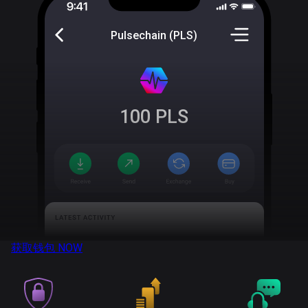
Pulsechain (PLS)
100
PLS
获取钱包
NOW