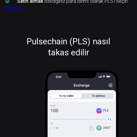
Satın almak
istediğiniz para birimi olarak PLS'ı seçin.
Deneyin
Pulsechain (PLS) nasıl
takas edilir
PLS