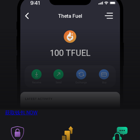
Theta Fuel
100
TFUEL
获取钱包
NOW