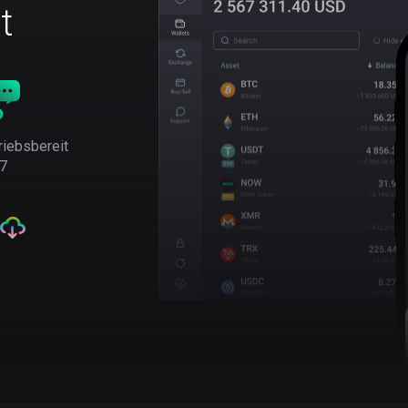
t
riebsbereit
7