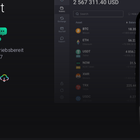
t
riebsbereit
7