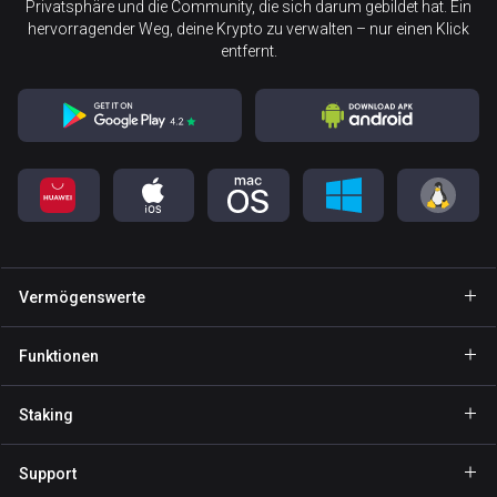
Privatsphäre und die Community, die sich darum gebildet hat. Ein
hervorragender Weg, deine Krypto zu verwalten – nur einen Klick
entfernt.
Vermögenswerte
Wallet Bitcoin
Funktionen
Wallet Ethereum
Explore
Staking
Wallet Binance Coin
GasFree
BNB Staking
Wallet Tether
Support
Private Send
NOW Staking