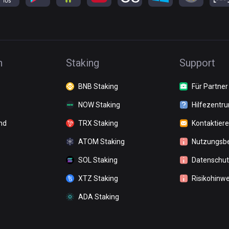
n
Staking
Support
BNB Staking
Für Partner
NOW Staking
Hilfezentr
nd
TRX Staking
Kontaktiere
ATOM Staking
Nutzungsb
SOL Staking
Datenschutz
XTZ Staking
Risikohinwe
ADA Staking