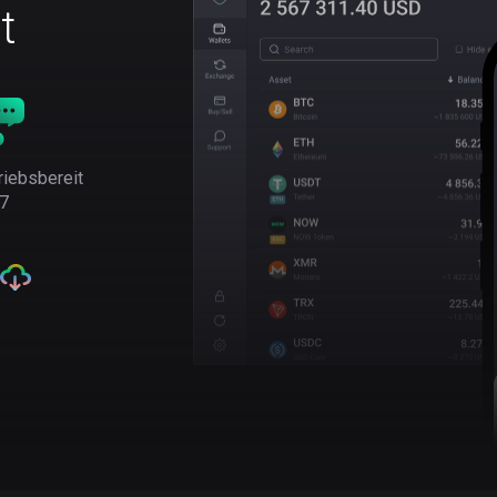
t
riebsbereit
7