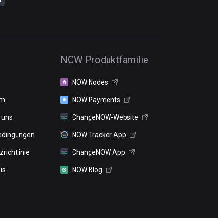
NOW Produktfamilie
NOW Nodes
um
NOW Payments
 uns
ChangeNOW-Website
edingungen
NOW Tracker App
richtlinie
ChangeNOW App
is
NOW Blog