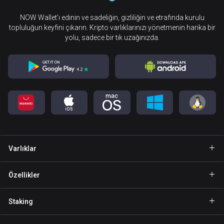
NOW Wallet’ı edinin ve sadeliğin, gizliliğin ve etrafında kurulu
topluluğun keyfini çıkarın. Kripto varlıklarınızı yönetmenin harika bir
yolu, sadece bir tık uzağınızda.
Varlıklar
Cüzdan Bitcoin
Özellikler
Cüzdan Ethereum
Explore
Staking
Cüzdan Binance Coin
GasFree
Staking BNB
Cüzdan Tether