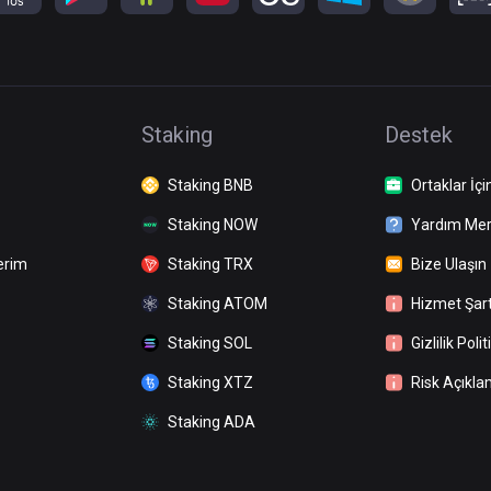
Staking
Destek
Staking BNB
Ortaklar İçi
Staking NOW
Yardım Mer
erim
Staking TRX
Bize Ulaşın
Staking ATOM
Hizmet Şart
Staking SOL
Gizlilik Polit
Staking XTZ
Risk Açıkla
Staking ADA