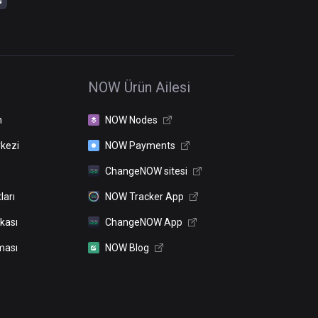
NOW Ürün Ailesi
n
NOW Nodes
kezi
NOW Payments
ChangeNOW sitesi
ları
NOW Tracker App
ikası
ChangeNOW App
ması
NOW Blog