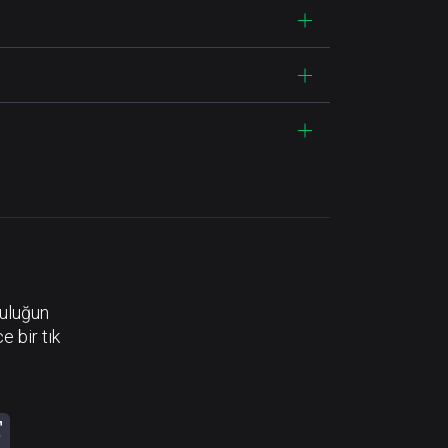
luluğun
e bir tık