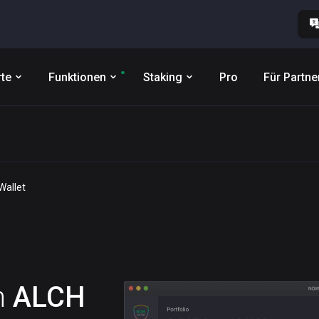
te
Funktionen
Staking
Pro
Für Partne
t
Wallet
n
ALCH