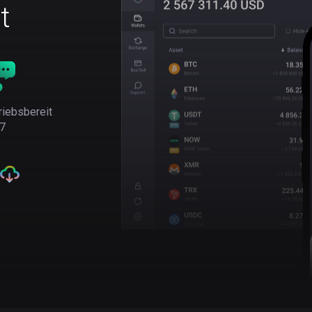
t
riebsbereit
7