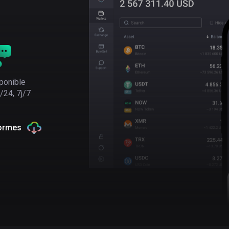
ponible
/24, 7j/7
formes