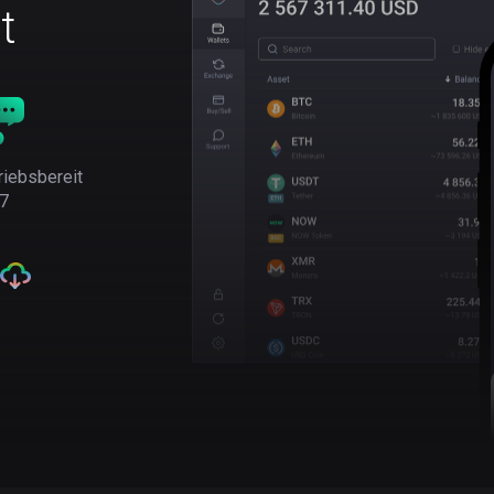
t
riebsbereit
7