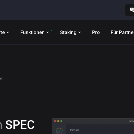
te
Funktionen
Staking
Pro
Für Partne
et
n
SPEC