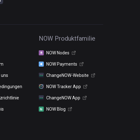
NOW Produktfamilie
NOW Nodes
um
NOW Payments
 uns
ChangeNOW-Website
edingungen
NOW Tracker App
richtlinie
ChangeNOW App
is
NOW Blog