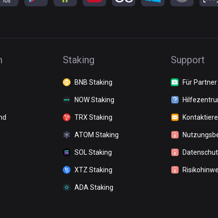
n
Staking
Support
BNB Staking
Für Partner
NOW Staking
Hilfezentr
nd
TRX Staking
Kontaktiere
ATOM Staking
Nutzungsb
SOL Staking
Datenschutz
XTZ Staking
Risikohinwe
ADA Staking