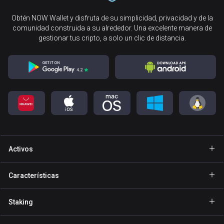
Obtén NOW Wallet y disfruta de su simplicidad, privacidad y de la
comunidad construida a su alrededor. Una excelente manera de
gestionar tus cripto, a solo un clic de distancia.
Activos
Cartera Bitcoin
Características
Cartera Ethereum
Explore
Staking
Cartera Binance Coin
GasFree
Staking de BNB
Cartera Tether