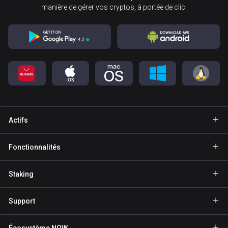
manière de gérer vos cryptos, à portée de clic.
Actifs
Portefeuille Bitcoin
Fonctionnalités
Portefeuille Ethereum
Explore
Staking
Portefeuille Binance Coin
GasFree
Staking BNB
Portefeuille Tether
Support
Envoi privé
Staking NOW
Portefeuille Solana
Pour les partenaires
NFT