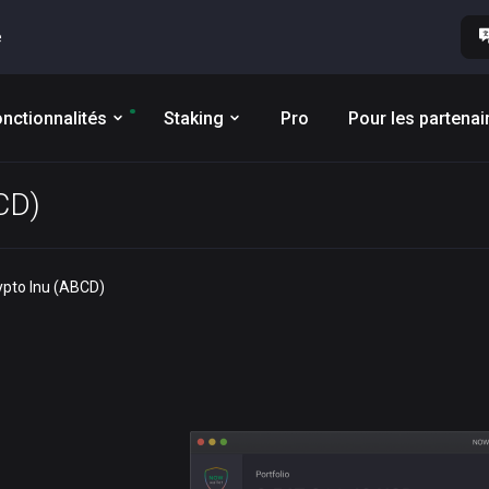
e
nctionnalités
Staking
Pro
Pour les partenai
BCD)
rypto Inu (ABCD)