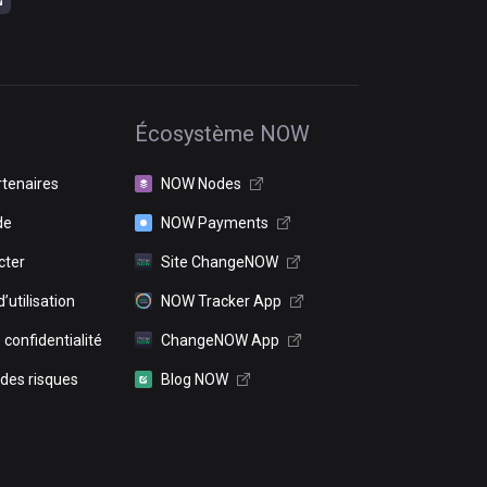
Écosystème NOW
rtenaires
NOW Nodes
de
NOW Payments
cter
Site ChangeNOW
’utilisation
NOW Tracker App
 confidentialité
ChangeNOW App
 des risques
Blog NOW