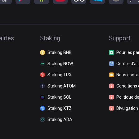
lités
Staking
Support
Staking BNB
Pour les pa
Staking NOW
Centre d’ai
Staking TRX
Nous conta
Staking ATOM
Conditions d
Staking SOL
Politique de
Staking XTZ
Divulgation
Staking ADA