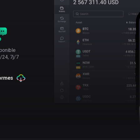
ponible
/24, 7j/7
formes