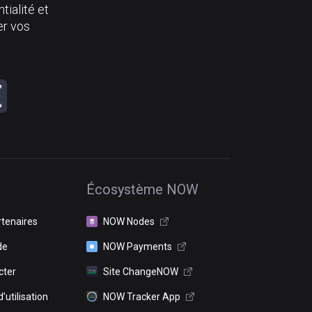
tialité et
er vos
Écosystème NOW
rtenaires
NOW Nodes
de
NOW Payments
cter
Site ChangeNOW
’utilisation
NOW Tracker App