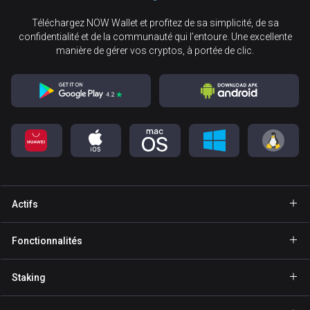
Téléchargez NOW Wallet et profitez de sa simplicité, de sa
confidentialité et de la communauté qui l’entoure. Une excellente
manière de gérer vos cryptos, à portée de clic.
Actifs
Portefeuille Bitcoin
Fonctionnalités
Portefeuille Ethereum
Explore
Staking
Portefeuille Binance Coin
GasFree
Staking BNB
Portefeuille Tether