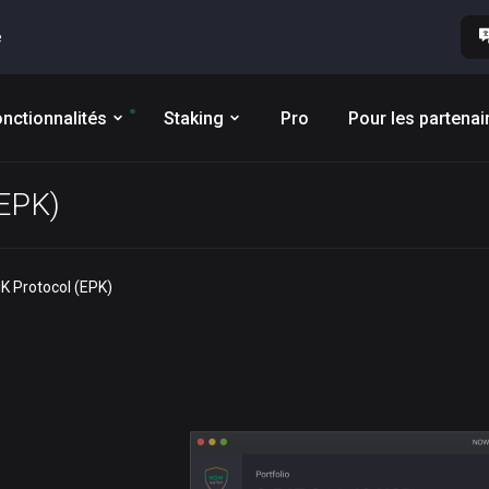
e
nctionnalités
Staking
Pro
Pour les partenai
(EPK)
iK Protocol (EPK)