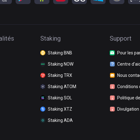
lités
Staking
Support
Staking BNB
Pour les pa
Staking NOW
Centre d’ai
Staking TRX
Nous conta
Staking ATOM
Conditions d
Staking SOL
Politique de
Staking XTZ
Divulgation
Staking ADA