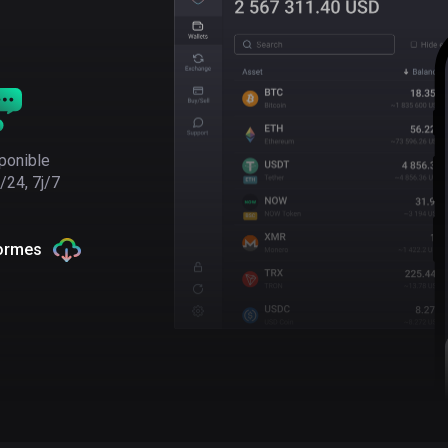
ponible
/24, 7j/7
formes