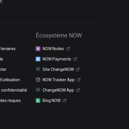
Écosystème NOW
rtenaires
NOW Nodes
de
NOW Payments
cter
Site ChangeNOW
’utilisation
NOW Tracker App
 confidentialité
ChangeNOW App
 des risques
Blog NOW