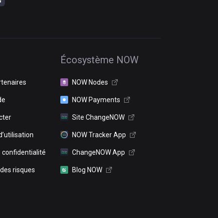
Écosystème NOW
rtenaires
NOW Nodes
de
NOW Payments
cter
Site ChangeNOW
’utilisation
NOW Tracker App
 confidentialité
ChangeNOW App
 des risques
Blog NOW