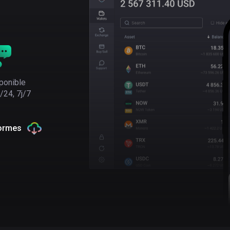
ponible
/24, 7j/7
formes