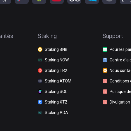
lités
Staking
Support
Staking BNB
Pour les pa
Staking NOW
Centre d’ai
Staking TRX
Nous conta
Staking ATOM
Conditions d
Staking SOL
Politique de
Staking XTZ
Divulgation
Staking ADA