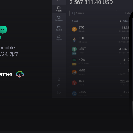
ponible
/24, 7j/7
formes