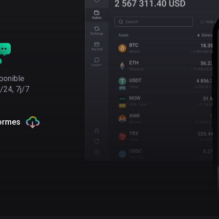
ponible
/24, 7j/7
formes