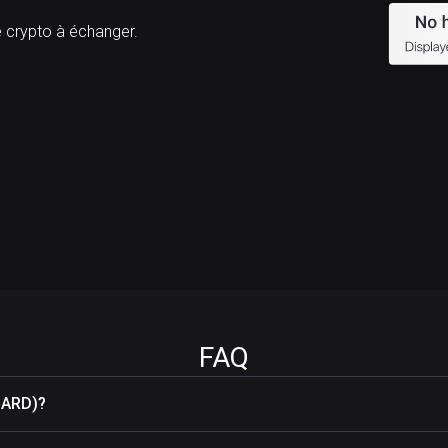
rypto à échanger.
FAQ
UARD)?