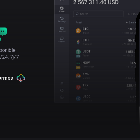
ponible
/24, 7j/7
formes