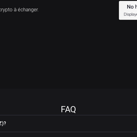
ypto à échanger.
FAQ
Z)?