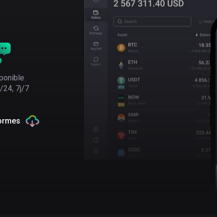
ponible
/24, 7j/7
formes