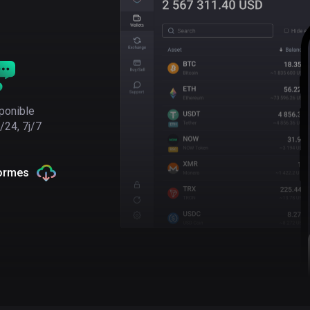
ponible
/24, 7j/7
formes