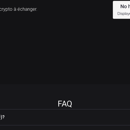
ypto à échanger.
FAQ
D)?