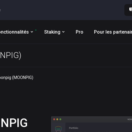
e
nctionnalités
Staking
Pro
Pour les partenai
ONPIG)
moonpig (MOONPIG)
NPIG