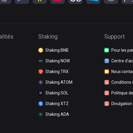
lités
Staking
Support
Staking BNB
Pour les pa
Staking NOW
Centre d’ai
Staking TRX
Nous conta
Staking ATOM
Conditions d
Staking SOL
Politique de
Staking XTZ
Divulgation
Staking ADA