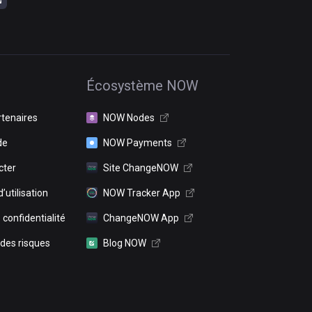
Écosystème NOW
rtenaires
NOW Nodes
de
NOW Payments
cter
Site ChangeNOW
’utilisation
NOW Tracker App
 confidentialité
ChangeNOW App
 des risques
Blog NOW