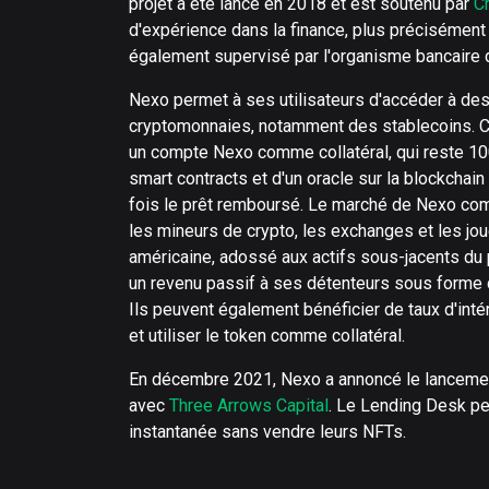
projet a été lancé en 2018 et est soutenu par
C
d'expérience dans la finance, plus précisément 
également supervisé par l'organisme bancaire d
Nexo permet à ses utilisateurs d'accéder à des
cryptomonnaies, notamment des stablecoins. C
un compte Nexo comme collatéral, qui reste 100
smart contracts et d'un oracle sur la blockchain
fois le prêt remboursé. Le marché de Nexo com
les mineurs de crypto, les exchanges et les jo
américaine, adossé aux actifs sous-jacents du 
un revenu passif à ses détenteurs sous forme d
Ils peuvent également bénéficier de taux d'inté
et utiliser le token comme collatéral.
En décembre 2021, Nexo a annoncé le lanceme
avec
Three Arrows Capital
. Le Lending Desk per
instantanée sans vendre leurs NFTs.