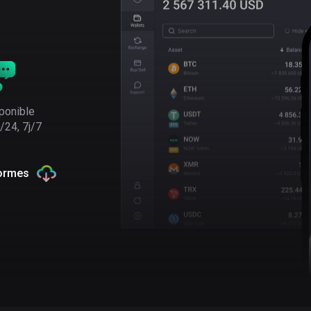
ponible
/24, 7j/7
formes