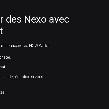
 des Nexo avec
t
rte bancaire via NOW Wallet :
heter.
hat.
resse de réception si vous
es !